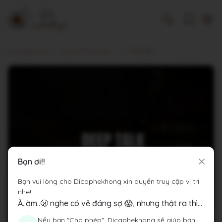
Dicaphekhong
Cà phê Thành phố Hà Nội
Ánh bar
Bạn ơi!!
Bạn vui lòng cho Dicaphekhong xin quyền truy cập vị trí
nhé!
À..ờm..🫢 nghe có vẻ đáng sợ 😱, nhưng thật ra thì...
Nếu bạn "Cho phép", Dicaphekhong sẽ giúp bạn