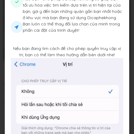
tối ưu hóa việc tìm kiếm dựa trên vị trí hiện tại của
bạn, gợi ý đến bạn những quán gần bạn nhất hoặc
ở khu vực mà bạn đang sử dụng Dicaphekhong.
Bạn luôn có thể thay đổi lựa chọn của mình trong
phần cài đặt của trình duyệt!
Nếu bạn đang tìm cách để cho phép quyền truy cập vị
trí, bạn có thể làm theo hướng dẫn bên dưới nhé!
Ánh bar
6 P. Phan Chu Trinh, Tràng Tiền, Phường Phan Chu Trinh,
Quận Hoàn Kiếm, Thành phố Hà Nội
Đang đóng cửa
•
19:30 - 01:00
Báo cáo về quán
Hashtags
#hiddenbar