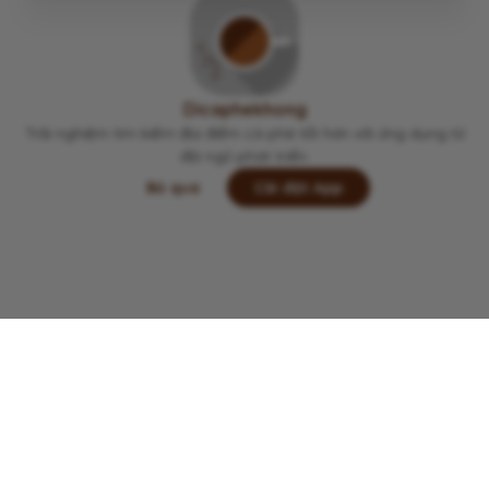
Viết lại trải nghiệm của bạn tại đây 👋
Dicaphekhong
Trải nghiệm tìm kiếm địa điểm cà phê tốt hơn với ứng dụng từ
đội ngũ phát triển.
Bỏ qua
Cài đặt App
Lưu
Chia sẻ
Đi thôi
Copyright © 2022 -
2026
Dicaphekhong
Đóng góp thông tin quán cà phê