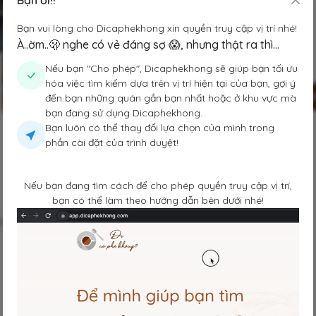
Bạn vui lòng cho Dicaphekhong xin quyền truy cập vị trí nhé!
À..ờm..🫢 nghe có vẻ đáng sợ 😱, nhưng thật ra thì...
Nếu bạn "Cho phép", Dicaphekhong sẽ giúp bạn tối ưu
hóa việc tìm kiếm dựa trên vị trí hiện tại của bạn, gợi ý
Lưu
Chia sẻ
Đi 
đến bạn những quán gần bạn nhất hoặc ở khu vực mà
bạn đang sử dụng Dicaphekhong.
Bạn luôn có thể thay đổi lựa chọn của mình trong
phần cài đặt của trình duyệt!
Nếu bạn đang tìm cách để cho phép quyền truy cập vị trí,
bạn có thể làm theo hướng dẫn bên dưới nhé!
 ấm cúng và bầu không khí thư giãn