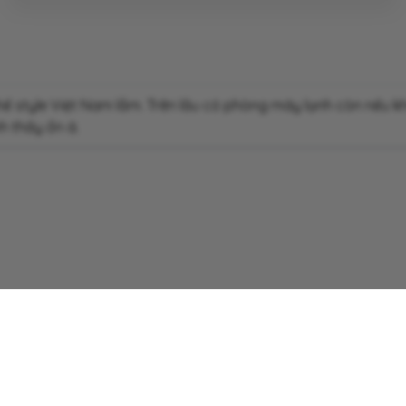
ghế style Việt Nam lắm. Trên lầu có phòng máy lạnh còn nếu 
h thấy ổn á.