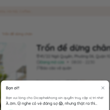
Trốn để dừng chân
Trốn để dừng châ
41/22 Ngô Quyền, Phường 06, Quận 10
Đang mở cửa
•
08:00 - 22:30
Báo cáo về quán
Trung bình giá
45.000 đ
(Xem menu)
Chỗ đỗ xe
Có bạn nhân viên trông 
Bạn ơi!!
Hashtags
#Chill
Bạn vui lòng cho Dicaphekhong xin quyền truy cập vị trí nhé!
Không gian:
À..ờm..🫢 nghe có vẻ đáng sợ 😱, nhưng thật ra thì...