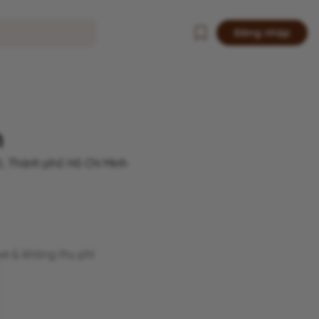
Đăng nhập
n
, Thành phố Hồ Chí Minh
xe & không thu phí