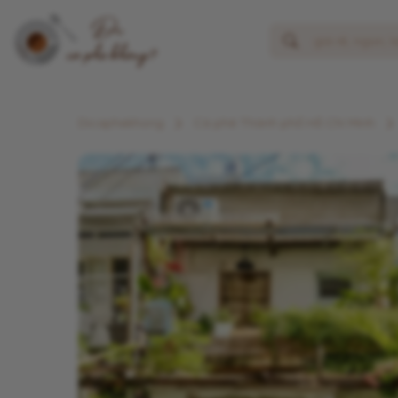
Dicaphekhong
Cà phê Thành phố Hồ Chí Minh