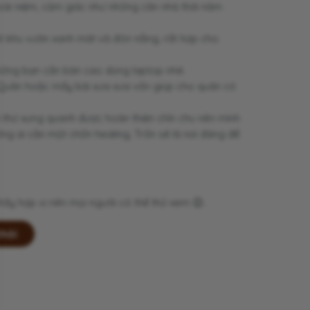
hoài niệm, cảm giác như những căn nhà thời năm
t khu vườn xanh mát và đón nắng, rất hợp cho
hững bạn cần bàn cao dùng laptop nhé.
g Quân hoặc mấy bài xưa xưa vốn giúp cho quán có
i thứ xung quanh được hoàn thiện chỉn chu nên mình
hững ai cần một chốn healing, Trốn sẽ là nơi đáng để
hấy hợp vị nên mọi người có thể thử xem 😉.
thôi