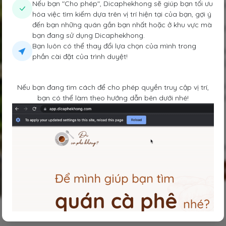
Nếu bạn "Cho phép", Dicaphekhong sẽ giúp bạn tối ưu
Quán có chất Rustic nhìn rất xưa và 
hóa việc tìm kiếm dựa trên vị trí hiện tại của bạn, gợi ý
2000.
đến bạn những quán gần bạn nhất hoặc ở khu vực mà
Bên trong Trốn có thể được ví như mộ
bạn đang sử dụng Dicaphekhong.
những ngày đọc sách nhẹ nhàng.
Bạn luôn có thể thay đổi lựa chọn của mình trong
Không gian điều hòa ở trên lầu cho n
phần cài đặt của trình duyệt!
Quán cũng mở playlist Chillies, Trun
vibe đúng với tên gọi. N
hìn cổ xưa là vậy, nhưng cảm giác mọ
Nếu bạn đang tìm cách để cho phép quyền truy cập vị trí,
ngồi chill cả buổi rất thoải mái. Với n
bạn có thể làm theo hướng dẫn bên dưới nhé!
dừng chân vào một ngày dịu.
Menu:
Bạc xỉu muối (45k) ở Trốn mình dùng t
Lưu
Chia sẻ
Đi 