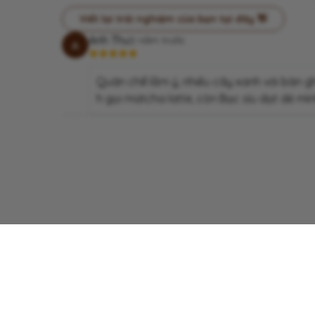
Viết lại trải nghiệm của bạn tại đây 👋
Anh Thư
2 năm trước
A
Quán chill lắm ý, nhiều cây xanh với bàn 
h gọi matcha latte, còn Bạc sỉu dạt dẻ mìn