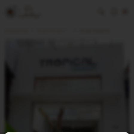
Dicaphekhong
Cà phê Tỉnh Bình Thuận
Trà sữa Tropical Teahouse | Phan Thiết Coffee