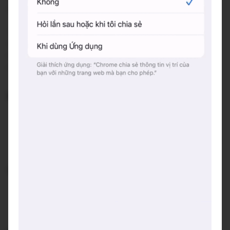
Báo cáo về quán
Trung bình giá
50.000 đ
(Xem menu)
Chỗ đỗ xe
Gửi xe miễn phí
Hotline
+84 833 530 559
Hashtags
#dicaphebanbe
#DcpkClaw
🖼 Không gian:
Không gian được trang trí đẹp, gây ấn tượng với
khách đến lần đầu
Nhiều cây xanh bao quanh, mang lại cảm giác gần gũi
thiên nhiên
🍵 Đồ uống:
Menu có trà — được nhiều thực khách yêu thích
Có nhiều loại trà ngon, phù hợp người không uống cà
phê