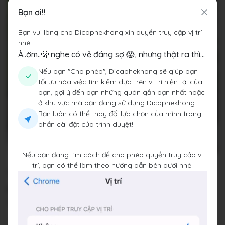
Bạn ơi!!
Bạn vui lòng cho Dicaphekhong xin quyền truy cập vị trí
nhé!
À..ờm..🫢 nghe có vẻ đáng sợ 😱, nhưng thật ra thì...
Nếu bạn "Cho phép", Dicaphekhong sẽ giúp bạn
tối ưu hóa việc tìm kiếm dựa trên vị trí hiện tại của
bạn, gợi ý đến bạn những quán gần bạn nhất hoặc
ở khu vực mà bạn đang sử dụng Dicaphekhong.
Bạn luôn có thể thay đổi lựa chọn của mình trong
phần cài đặt của trình duyệt!
Nếu bạn đang tìm cách để cho phép quyền truy cập vị
trí, bạn có thể làm theo hướng dẫn bên dưới nhé!
Trà sữa Tropical Teahouse | Phan Thiết
Coffee
29 Võ Hữu, Phu Thuy, Thành phố Phan Thiết, Tỉnh Bình
Thuận
Đang mở cửa
•
08:00 - 22:00