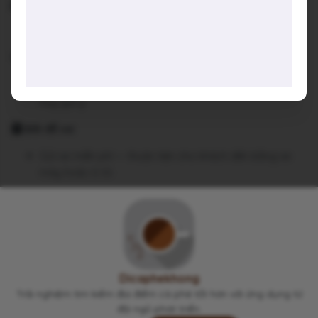
💁 Dịch vụ:
Nhân viên thân thiện, nhiệt tình phục vụ
💡 Gợi ý trải nghiệm:
Nhớ thử các món đặc trưng của quán mà khách quen
hay gợi ý
🅿️ Bãi đỗ xe:
Gửi xe miễn phí — thuận tiện cho khách đến bằng xe
máy hoặc ô tô
Ảnh được AI tổng hợp từ các nguồn công khai trên internet.
Viết lại trải nghiệm của bạn tại đây 👋
Dicaphekhong
Trải nghiệm tìm kiếm địa điểm cà phê tốt hơn với ứng dụng từ
đội ngũ phát triển.