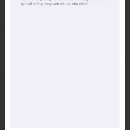
Hotline
0986123737
Hashtags
#trongngo
Không gian:
Quán nằm nếp mình trong con ngõ nhỏ, đường vào có
hơi phức tạp một tí.
Không gian quán khiến mình yêu ngay từ khoảnh khắc
đầu tiên - gần gũi và ấm áp, cảm giác như được trở về
nhà.
Điểm đáng tiếc
:
Vì không gian quán nhỏ, nên khi các bạn nhân viên hay
khách nói chuyện, dễ gây khó chịu và mất tập trung
cho những bạn đang làm việc
Viết lại trải nghiệm của bạn tại đây 👋