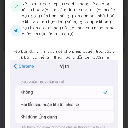
Nếu bạn "Cho phép", Dicaphekhong sẽ giúp bạn
tối ưu hóa việc tìm kiếm dựa trên vị trí hiện tại của
bạn, gợi ý đến bạn những quán gần bạn nhất hoặc
ở khu vực mà bạn đang sử dụng Dicaphekhong.
Bạn luôn có thể thay đổi lựa chọn của mình trong
phần cài đặt của trình duyệt!
Nếu bạn đang tìm cách để cho phép quyền truy cập vị
trí, bạn có thể làm theo hướng dẫn bên dưới nhé!
the22coffee
22 Hoa Cau, Phường 07, Quận Phú Nhuận, Thành phố Hồ
Chí Minh
Đang đóng cửa
•
07:00 - 22:00
Báo cáo về quán
Trung bình giá
50.000 đ
Chỗ đỗ xe
Trước cửa quán. Nhân viên sẽ khóa xe lại
bằng dây, nên lúc về các bạn ấy sẽ ra mở
khóa và dắt xe giúp bạn