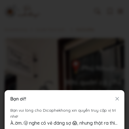
Dicaphekhong
Cà phê Thành phố Hồ Chí Minh
the22coffee
Bạn ơi!!
Bạn vui lòng cho Dicaphekhong xin quyền truy cập vị trí
nhé!
À..ờm..🫢 nghe có vẻ đáng sợ 😱, nhưng thật ra thì...