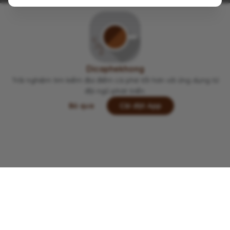
cà phê hông sữa
1 năm trước
c
tối ngồi chill, toàn các bạn làm việc (dù nhìn hơi
suy)
Dicaphekhong
Trải nghiệm tìm kiếm địa điểm cà phê tốt hơn với ứng dụng từ
đội ngũ phát triển.
Bỏ qua
Cài đặt App
Lưu
Chia sẻ
Đi thôi
Copyright © 2022 -
2026
Dicaphekhong