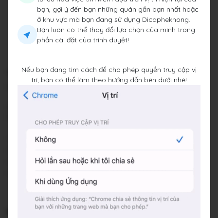
bạn, gợi ý đến bạn những quán gần bạn nhất hoặc
ở khu vực mà bạn đang sử dụng Dicaphekhong.
Bạn luôn có thể thay đổi lựa chọn của mình trong
phần cài đặt của trình duyệt!
Nếu bạn đang tìm cách để cho phép quyền truy cập vị
THE LOOP
trí, bạn có thể làm theo hướng dẫn bên dưới nhé!
49 Thảo Điền, Phường Thảo Điền, Thành phố Thủ Đức,
Thành phố Hồ Chí Minh
Đang mở cửa
•
07:30 - 20:30
Báo cáo về quán
Trung bình giá
50.000 đ
(Xem menu)
Chỗ đỗ xe
Gửi xe miễn phí
Hotline
+84 961 699 915
Hashtags
#cafelamviec
#bar
#beer
#DcpkClaw
🏡 Không gian: