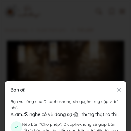
Dicaphekhong
Cà phê Thành phố Hồ Chí Minh
THE LOOP
Bạn ơi!!
Bạn vui lòng cho Dicaphekhong xin quyền truy cập vị trí
nhé!
À..ờm..🫢 nghe có vẻ đáng sợ 😱, nhưng thật ra thì...
Nếu bạn "Cho phép", Dicaphekhong sẽ giúp bạn
tối ưu hóa việc tìm kiếm dựa trên vị trí hiện tại của