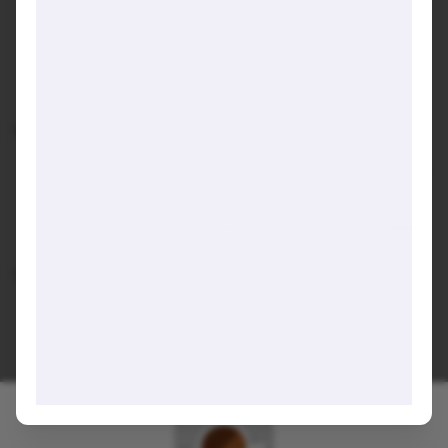
Không gian cozy và trendy, phù hợp làm việc, họp
nhóm hay tổ chức sự kiện nhỏ
Yên tĩnh, đồ ăn địa Trung Hải ngon, không khí tốt để
co-working
🍽️ Đồ ăn & Uống:
Veggie Eggs Benedict, Hot Cuban Sandwich, meatball
đều được khen ngợi
Chocolate Dubai pistachio ngon nhưng hơi mặn
Có cocktail, bia, rượu vang, happy hour
💡 Gợi ý trải nghiệm:
Set lunch là lựa chọn tiết kiệm nhất
Phù hợp cho co-working ban ngày hoặc dinner buổi
tối
Ảnh được AI tổng hợp từ các nguồn công khai trên internet.