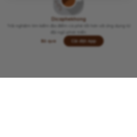
Viết lại trải nghiệm của bạn tại đây 👋
Dicaphekhong
Trải nghiệm tìm kiếm địa điểm cà phê tốt hơn với ứng dụng từ
đội ngũ phát triển.
Bỏ qua
Cài đặt App
Lưu
Chia sẻ
Đi thôi
Copyright © 2022 -
2026
Dicaphekhong
Đóng góp thông tin quán cà phê