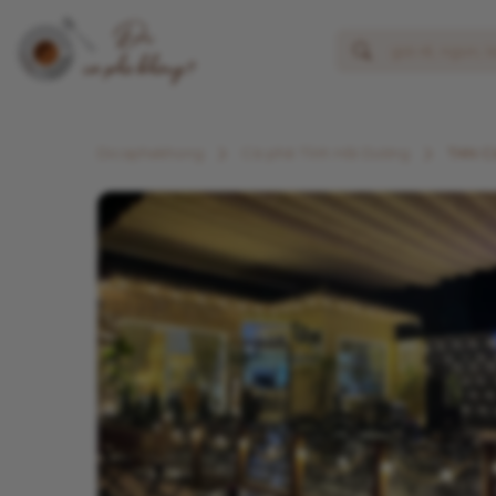
Dicaphekhong
Cà phê Tỉnh Hải Dương
TAN C