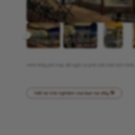
mình thấy phù hợp để ngồi cà phê chill chill một mì
Viết lại trải nghiệm của bạn tại đây 👋