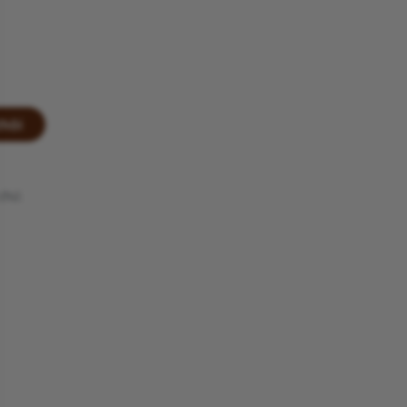
thôi
chứ.