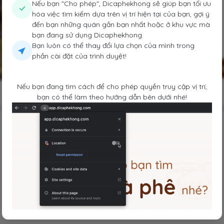
Nếu bạn "Cho phép", Dicaphekhong sẽ giúp bạn tối ưu
hóa việc tìm kiếm dựa trên vị trí hiện tại của bạn, gợi ý
đến bạn những quán gần bạn nhất hoặc ở khu vực mà
bạn đang sử dụng Dicaphekhong.
Bạn luôn có thể thay đổi lựa chọn của mình trong
phần cài đặt của trình duyệt!
Lưu
Chia sẻ
Đi 
Nếu bạn đang tìm cách để cho phép quyền truy cập vị trí,
bạn có thể làm theo hướng dẫn bên dưới nhé!
nh, hay với bạn bè đều okila. Quán còn có đêm nhạc hàng tuần nữa 