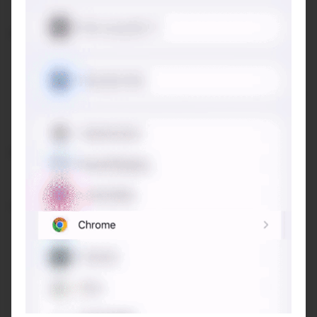
xe
Không gian:
Quán cà phê nhỏ nằm trong ngôi nhà cổ có tuổi đời
nghét ngót 80 năm. Từ những vật liệu truyền thống
như ngói ta; cột gỗ; mây tre, gạch bông,.... cho tới kiến
trúc như cách bố trí khôg gian nhà kiểu xếp lớp; hành
lang thoáng,...
Đồ uống: Đa dang trà và cà phê
Gợi ý trải nghiệm:
Ở Tám, mình thích nhất chỗ ngồi ngoài cửa, có thể
ngắm phố cổ và ngôi nhà cổ cạnh bên.
Phía sau nhà có khoảng sân nhỏ thoáng đãng, gồi
buổi tối, có đèn và nến, cảm giác ấm cúng như ở nhà