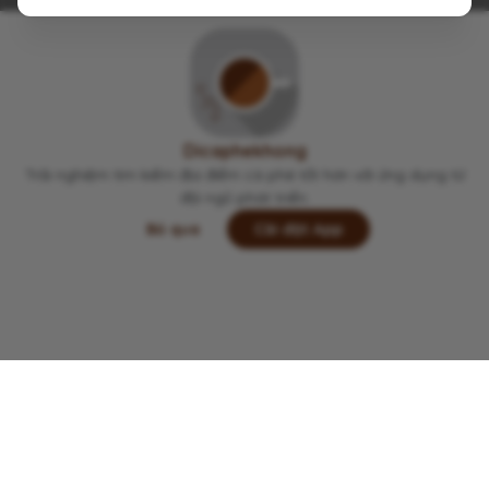
này.
Viết lại trải nghiệm của bạn tại đây 👋
Dicaphekhong
Trải nghiệm tìm kiếm địa điểm cà phê tốt hơn với ứng dụng từ
đội ngũ phát triển.
Bỏ qua
Cài đặt App
Lưu
Chia sẻ
Đi thôi