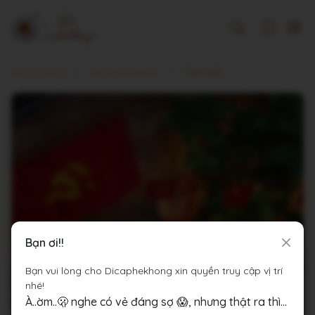
Dicaphekhong
Cà phê Thành phố Hà Nội
Tám Café
Bạn ơi!!
Bạn vui lòng cho Dicaphekhong xin quyền truy cập vị trí
nhé!
À..ờm..🫢 nghe có vẻ đáng sợ 😱, nhưng thật ra thì...