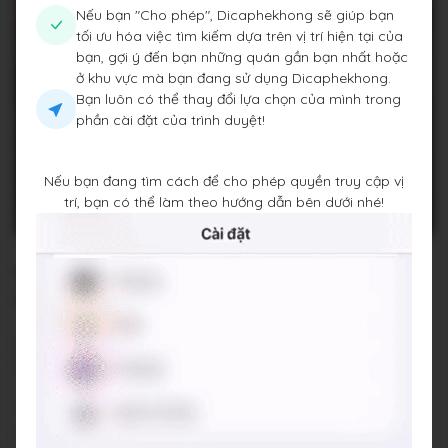
Nếu bạn "Cho phép", Dicaphekhong sẽ giúp bạn
tối ưu hóa việc tìm kiếm dựa trên vị trí hiện tại của
bạn, gợi ý đến bạn những quán gần bạn nhất hoặc
ở khu vực mà bạn đang sử dụng Dicaphekhong.
Bạn luôn có thể thay đổi lựa chọn của mình trong
phần cài đặt của trình duyệt!
Nếu bạn đang tìm cách để cho phép quyền truy cập vị
trí, bạn có thể làm theo hướng dẫn bên dưới nhé!
Tám Café
19 P. Hàng Chĩnh, Hàng Buồm, Hoàn Kiếm, Quận Hoàn
Kiếm, Thành phố Hà Nội
Đang đóng cửa
•
08:00 - 00:00
Báo cáo về quán
Trung bình giá
60.000 đ
(Xem menu)
Chỗ đỗ xe
Bạn hỏi nhân viên nha, quán có hỗ trợ gửi