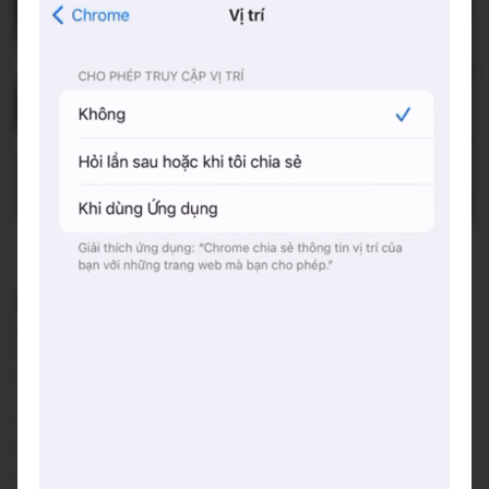
SWEET AS COFFEE ROASTERS
37, Ngõ 52 Đường Tô Ngọc Vân, Tây Hồ, Hà Nội
Đang mở cửa
•
08:00 - 22:00
Báo cáo về quán
Trung bình giá
60 đ
(Xem menu)
Chỗ đỗ xe
Trước cửa quán - Miễn phí
Hotline
0985 400 071