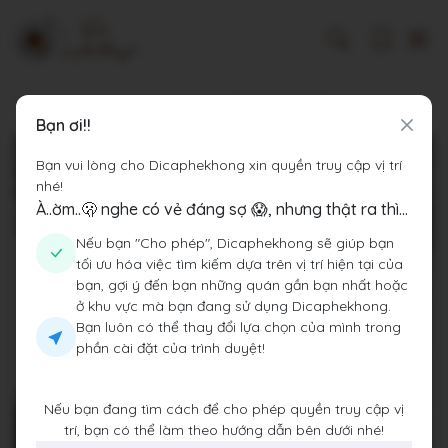
Dicaphekhong
Cà phê Hà Nội
SWEET AS COFFEE ROASTERS
Bạn ơi!!
Bạn vui lòng cho Dicaphekhong xin quyền truy cập vị trí
nhé!
À..ờm..🫢 nghe có vẻ đáng sợ 😱, nhưng thật ra thì...
Nếu bạn "Cho phép", Dicaphekhong sẽ giúp bạn
tối ưu hóa việc tìm kiếm dựa trên vị trí hiện tại của
bạn, gợi ý đến bạn những quán gần bạn nhất hoặc
ở khu vực mà bạn đang sử dụng Dicaphekhong.
Bạn luôn có thể thay đổi lựa chọn của mình trong
phần cài đặt của trình duyệt!
Nếu bạn đang tìm cách để cho phép quyền truy cập vị
trí, bạn có thể làm theo hướng dẫn bên dưới nhé!