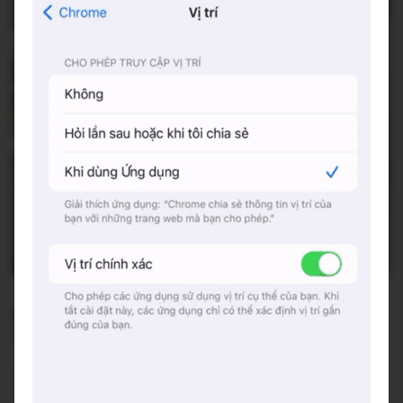
son.studio
115, Lê Huân, Phường Xuân Phú, Thành phố Huế, Tỉnh Thừa
Thiên Huế
Đang mở cửa
•
07:00 - 22:30
Báo cáo về quán