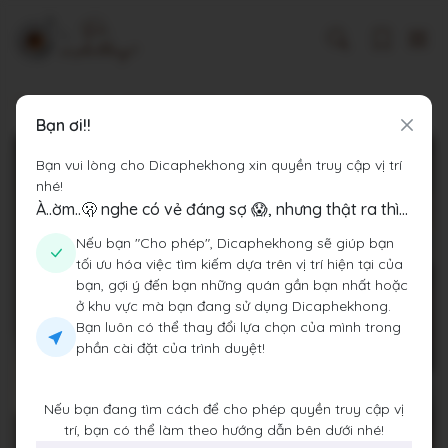
Dicaphekhong
Cà phê Tỉnh Thừa Thiên Huế
son.studio
Bạn ơi!!
Bạn vui lòng cho Dicaphekhong xin quyền truy cập vị trí
nhé!
À..ờm..🫢 nghe có vẻ đáng sợ 😱, nhưng thật ra thì...
Nếu bạn "Cho phép", Dicaphekhong sẽ giúp bạn
tối ưu hóa việc tìm kiếm dựa trên vị trí hiện tại của
bạn, gợi ý đến bạn những quán gần bạn nhất hoặc
ở khu vực mà bạn đang sử dụng Dicaphekhong.
Bạn luôn có thể thay đổi lựa chọn của mình trong
phần cài đặt của trình duyệt!
Nếu bạn đang tìm cách để cho phép quyền truy cập vị
trí, bạn có thể làm theo hướng dẫn bên dưới nhé!