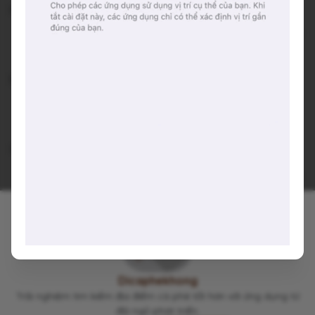
Không gian:
Nằm trong “một Hà Nội nhỏ”, quán có chiếc “view ngõ”
cực tình.
Đồ uống:
C’est si bon: thơm vừa vặn, uống vui mồm lắm luôn
Cappucino: thơm, đậm, tuy nhiên có bọt rỗ
Gợi ý trải nghiệm:
Gọi cốc cà phê bỏng C’est si bon, ngồi bên ngoài, vừa
nhâm nhi vừa ngắm con ngõ xinh.
Viết lại trải nghiệm của bạn tại đây 👋
Dicaphekhong
Trải nghiệm tìm kiếm địa điểm cà phê tốt hơn với ứng dụng từ
đội ngũ phát triển.