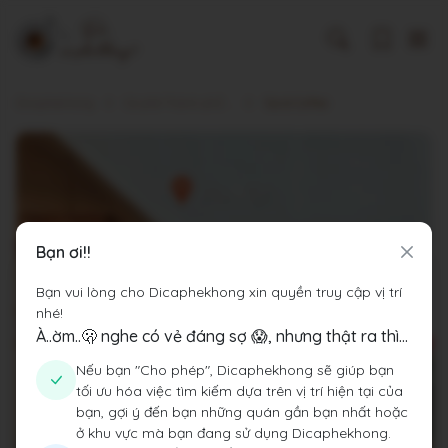
Dicaphekhong
Cà phê Thành phố Hà Nội
Sociō Coffee
Bạn ơi!!
Bạn vui lòng cho Dicaphekhong xin quyền truy cập vị trí
nhé!
À..ờm..🫢 nghe có vẻ đáng sợ 😱, nhưng thật ra thì...
Nếu bạn "Cho phép", Dicaphekhong sẽ giúp bạn
tối ưu hóa việc tìm kiếm dựa trên vị trí hiện tại của
bạn, gợi ý đến bạn những quán gần bạn nhất hoặc
ở khu vực mà bạn đang sử dụng Dicaphekhong.