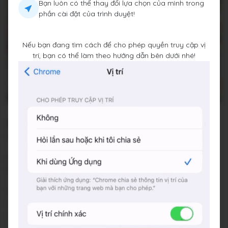
Bạn luôn có thể thay đổi lựa chọn của mình trong
phần cài đặt của trình duyệt!
Nếu bạn đang tìm cách để cho phép quyền truy cập vị
trí, bạn có thể làm theo hướng dẫn bên dưới nhé!
Sociō Coffee
118A Quán Thánh, Quán Thánh, Quận Ba Đình, Thành phố
Hà Nội
Đang đóng cửa
•
09:00 - 20:00
Báo cáo về quán
Trung bình giá
45.000 đ
(Xem menu)
Chỗ đỗ xe
đối diện ngõ, quán hỗ trợ tiền gửi
Hashtags
#caphengon