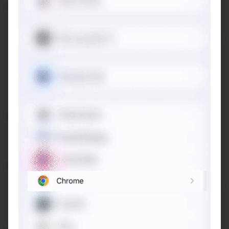
Không gian:
Trong nhà: nhiều góc xinh, bày biện đồ gốm, bàn ghế
gỗ “ đồ cổ” nhưng sáng tạo nhiều chi tiết (thích cái bàn
được tạo bởi tre đan) hợp gu với ông bà, bố mẹ; bạn
nào mà style “nàng thơ” thì chụp hình với tủ đồ gốm
cũng mê lun nè
Ngoài trời: thoáng đãng, ngồi thoải mái thích hợp cho
gia đình đông, nhóm bạn
Đồ uống:
Menu đa dạng trà, cà phê, sữa chua,… phù hợp cho
mọi đồ tuổi
Điểm trừ:
Tốc độ dọn bàn chậm, mình để ý có nhiều khách đi tầm
10p rồi các bạn nhân viên mới dọn bàn mặc dù quán
không đông lắm
Góp ý: