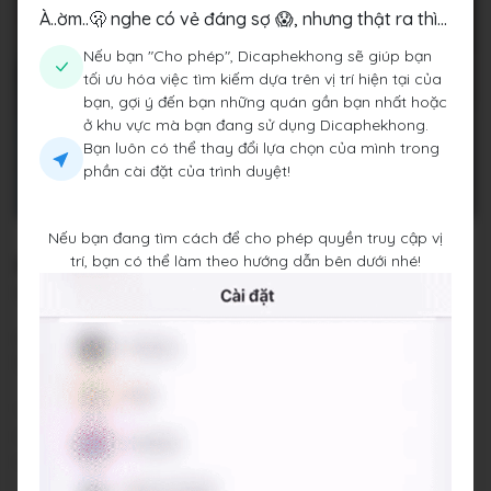
À..ờm..🫢 nghe có vẻ đáng sợ 😱, nhưng thật ra thì...
Nếu bạn "Cho phép", Dicaphekhong sẽ giúp bạn
tối ưu hóa việc tìm kiếm dựa trên vị trí hiện tại của
bạn, gợi ý đến bạn những quán gần bạn nhất hoặc
ở khu vực mà bạn đang sử dụng Dicaphekhong.
Bạn luôn có thể thay đổi lựa chọn của mình trong
phần cài đặt của trình duyệt!
Nếu bạn đang tìm cách để cho phép quyền truy cập vị
Rót
trí, bạn có thể làm theo hướng dẫn bên dưới nhé!
179a Rd.Thảo Nguyên 04, Khu đô thị Ecopark, Huyện Văn
Giang, Tỉnh Hưng Yên
Đang mở cửa
•
08:00 - 22:00
Báo cáo về quán
Trung bình giá
45.000 đ
(Xem menu)
Chỗ đỗ xe
Trước cửa quán
Hashtags
#nhomdong
#ngoaitroi