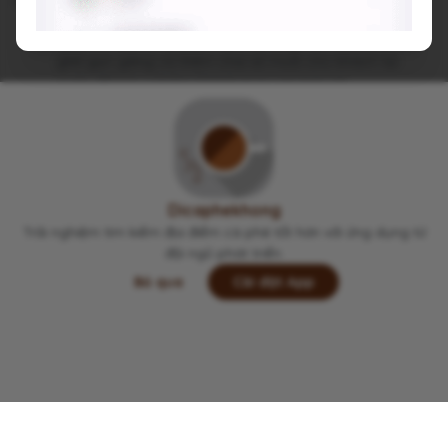
Quán để ý 1 vài chi tiết nhỏ: dọn bàn nhanh, sân, bàn
ghế gọn gàng và thêm chai xịt muỗi cho khách tại
quán để trải nghiệm khách trọn vẹn hơn nè
Viết lại trải nghiệm của bạn tại đây 👋
Dicaphekhong
Trải nghiệm tìm kiếm địa điểm cà phê tốt hơn với ứng dụng từ
đội ngũ phát triển.
Bỏ qua
Cài đặt App
Lưu
Chia sẻ
Đi thôi