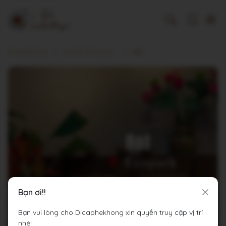
Dicaphekhong
Cà phê Tỉnh Hưng Yên
Rót
Bạn ơi!!
Bạn vui lòng cho Dicaphekhong xin quyền truy cập vị trí
nhé!