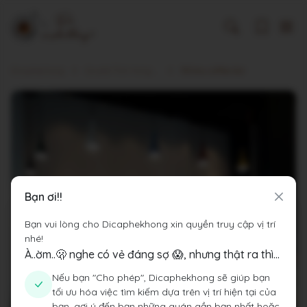
Dicaphekhong
Cà phê Tỉnh Hưng Yên
REnew coffee bar
Bạn ơi!!
Bạn vui lòng cho Dicaphekhong xin quyền truy cập vị trí
nhé!
À..ờm..🫢 nghe có vẻ đáng sợ 😱, nhưng thật ra thì...
Nếu bạn "Cho phép", Dicaphekhong sẽ giúp bạn
tối ưu hóa việc tìm kiếm dựa trên vị trí hiện tại của
bạn, gợi ý đến bạn những quán gần bạn nhất hoặc