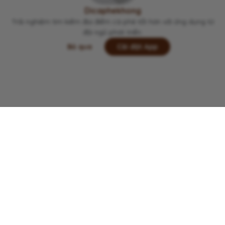
Viết lại trải nghiệm của bạn tại đây 👋
Dicaphekhong
Trải nghiệm tìm kiếm địa điểm cà phê tốt hơn với ứng dụng từ
đội ngũ phát triển.
Bỏ qua
Cài đặt App
Lưu
Chia sẻ
Đi thôi
Copyright © 2022 -
2026
Dicaphekhong
Đóng góp thông tin quán cà phê