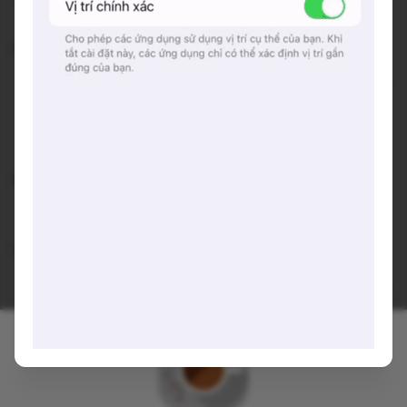
Không gian:
Quán không gian rộng, trần cao, hiện đại, mấy cái bàn
thiết kế ziczac trông hay ho lắm.
Tui khá thích chỗ quầy bar có mấy đèn màu sắc đẹp
cực.
Đồ uống:
Menu khá đa dạng, có đủ trà, cà phê, nước hoa quả
Gợi ý trải nghiệm:
Ghé quán lúc chiều chiều (khoảng 17h), ngồi ngoài trời
ngắm thác nước nhân tạo khu Sol Forest thích lắm
nha