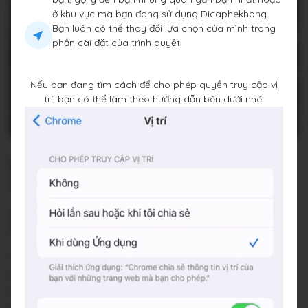
ở khu vực mà bạn đang sử dụng Dicaphekhong.
Bạn luôn có thể thay đổi lựa chọn của mình trong
phần cài đặt của trình duyệt!
Nếu bạn đang tìm cách để cho phép quyền truy cập vị
trí, bạn có thể làm theo hướng dẫn bên dưới nhé!
REnew coffee bar
10 Sol Forest, Ecopark, Thị trấn Văn Giang, Huyện Văn
Giang, Tỉnh Hưng Yên
Đang mở cửa
•
07:00 - 22:00
Báo cáo về quán
Trung bình giá
45.000 đ
Chỗ đỗ xe
Trước cửa quán
Hotline
0969 602 888
Hashtags
#viewdep