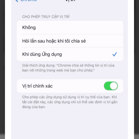
noveri cafe & chanhhome.decor
236/43/11 Điện Biên Phủ, Phường 17, Quận Bình Thạnh,
Thành phố Hồ Chí Minh
Đang mở cửa
•
08:00 - 22:00
Báo cáo về quán
Trung bình giá
50.000 đ
(Xem menu)
Chỗ đỗ xe
Trước cửa quán - Miễn phí
*Quán do các bạn follower đóng góp, nếu bạn đã trải
nghiệm, hãy comment cho chúng mình biết nhé