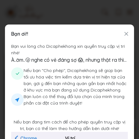
Dicaphekhong
Cà phê Thành phố Hồ Chí Minh
noveri cafe & chanhhome.decor
Bạn ơi!!
Bạn vui lòng cho Dicaphekhong xin quyền truy cập vị trí
nhé!
À..ờm..🫢 nghe có vẻ đáng sợ 😱, nhưng thật ra thì...
Nếu bạn "Cho phép", Dicaphekhong sẽ giúp bạn
tối ưu hóa việc tìm kiếm dựa trên vị trí hiện tại của
bạn, gợi ý đến bạn những quán gần bạn nhất hoặc
ở khu vực mà bạn đang sử dụng Dicaphekhong.
Bạn luôn có thể thay đổi lựa chọn của mình trong
phần cài đặt của trình duyệt!
Nếu bạn đang tìm cách để cho phép quyền truy cập vị
trí, bạn có thể làm theo hướng dẫn bên dưới nhé!