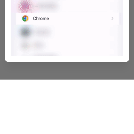
Viết lại trải nghiệm của bạn tại đây 👋
Dicaphekhong
Trải nghiệm tìm kiếm địa điểm cà phê tốt hơn với ứng dụng từ
đội ngũ phát triển.
Bỏ qua
Cài đặt App
Lưu
Chia sẻ
Đi thôi
Copyright © 2022 -
2026
Dicaphekhong
Đóng góp thông tin quán cà phê