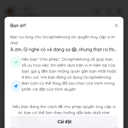
Bạn ơi!!
Dicaphekhong
Cà phê Tỉnh Lâm Đồng
Nhà Của Gió
Bạn vui lòng cho Dicaphekhong xin quyền truy cập vị trí
nhé!
À..ờm..🫢 nghe có vẻ đáng sợ 😱, nhưng thật ra thì...
Nếu bạn "Cho phép", Dicaphekhong sẽ giúp bạn
tối ưu hóa việc tìm kiếm dựa trên vị trí hiện tại của
bạn, gợi ý đến bạn những quán gần bạn nhất hoặc
ở khu vực mà bạn đang sử dụng Dicaphekhong.
Bạn luôn có thể thay đổi lựa chọn của mình trong
phần cài đặt của trình duyệt!
Nếu bạn đang tìm cách để cho phép quyền truy cập vị
trí, bạn có thể làm theo hướng dẫn bên dưới nhé!