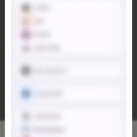
Nhà Của Gió
Hẻm 963 Trần Phú, Phường B'lao, Thành phố Bảo Lộc, Tỉnh
Lâm Đồng
Đang đóng cửa
•
08:00 - 22:00
Báo cáo về quán
Trung bình giá
50.000 đ
Chỗ đỗ xe
Trước cửa quán - Miễn phí
Quán được đóng góp nên dicaphekhong chưa trải nghiệm.
Các bạn đi cho tụi mình xin ý kiến ở dưới comment nhé!
👇