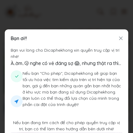
Dicaphekhong
Cà phê Tỉnh Bắc Ninh
NGUYÊN cafe
Bạn ơi!!
Bạn vui lòng cho Dicaphekhong xin quyền truy cập vị trí
nhé!
À..ờm..🫢 nghe có vẻ đáng sợ 😱, nhưng thật ra thì...
Nếu bạn "Cho phép", Dicaphekhong sẽ giúp bạn
tối ưu hóa việc tìm kiếm dựa trên vị trí hiện tại của
bạn, gợi ý đến bạn những quán gần bạn nhất hoặc
ở khu vực mà bạn đang sử dụng Dicaphekhong.
Bạn luôn có thể thay đổi lựa chọn của mình trong
phần cài đặt của trình duyệt!
Nếu bạn đang tìm cách để cho phép quyền truy cập vị
trí, bạn có thể làm theo hướng dẫn bên dưới nhé!