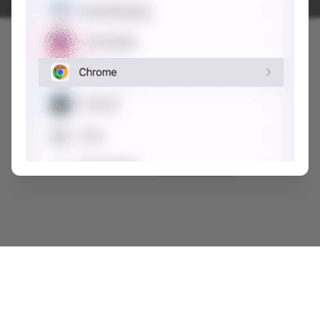
niệm. Mong muốn lan toả và gìn giữ những nét đẹp văn hoá
truyền thống mang hồn quê xứ Bắc Ninh - Kinh Bắc.
Viết lại trải nghiệm của bạn tại đây 👋
Dicaphekhong
Trải nghiệm tìm kiếm địa điểm cà phê tốt hơn với ứng dụng từ
đội ngũ phát triển.
Bỏ qua
Cài đặt App
Lưu
Chia sẻ
Đi thôi