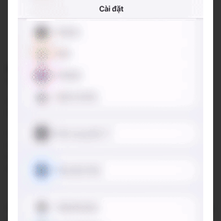
NGUYÊN cafe
B78 Phủ Từ(Quy Chế), Phường Đông Ngàn, Thành phố Từ
Sơn, Tỉnh Bắc Ninh
Đang mở cửa
•
07:00 - 22:30
Báo cáo về quán
Trung bình giá
35.000 đ
(Xem menu)
Chỗ đỗ xe
Trước cửa quán - Miễn phí
Hotline
033 8190039
Hashtags
#viewdep
#viahe
#caphemuoi
#caphengon
#specialtycofffee
Quán lấy ý tưởng từ văn hoá, chất liệu dân gian truyền thống
của Bắc Ninh - Kinh Bắc để tạo nên một không gian hoài