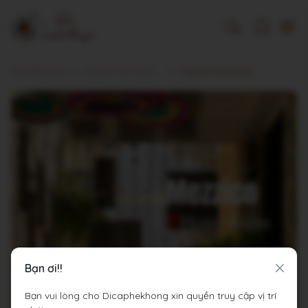
Dicaphekhong
Cà phê Thành phố Hà Nội
Mezzico tea&coffee
Bạn ơi!!
Bạn vui lòng cho Dicaphekhong xin quyền truy cập vị trí