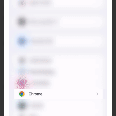
!! Lưu ý:
Quán nằm trên tầng 2 bạn nhé!
Không gian:
Thoáng, nằm trong căn biệt thự cổ nên cảm giác nhà
mát lắm, di dịch thoải mái
Đồ uống:
Menu không thấy có sự xuất hiện của món “signature’
hay gì, mấy đồ uống dễ đi đâu cũng thấy, được cái
quán làm chỉn chu, chất lượng, vừa tầm tiền.
Mình gọi ép cóc xí muội - đúng hương vị cần khi gần
đến hạ - chua chua, đã vị giác 😄
Điểm trừ:
Bàn ghế ở ban công của quán chưa được sạch sẽ lắm
& 1 số giấy ăn còn vương lại sau khi khách trước rời đi
nhưng chưa được dọn luôn để sẵn sàng cho khách
khác ngồi vào.