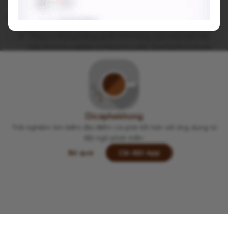
Gợi ý trải nghiệm:
Thay vì những hàng quán trẻ trung, tươi mới mới mở,
hãy thử trải nghiệm ở Mezzico nhé. Qua buổi trưa ok
đó, quán không đông - không ồn.
Viết lại trải nghiệm của bạn tại đây 👋
Dicaphekhong
Trải nghiệm tìm kiếm địa điểm cà phê tốt hơn với ứng dụng từ
đội ngũ phát triển.
Bỏ qua
Cài đặt App
Lưu
Chia sẻ
Đi thôi