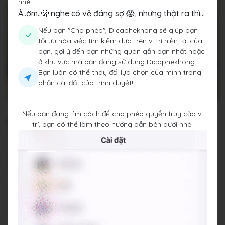
nhé!
À..ờm..🫢 nghe có vẻ đáng sợ 😱, nhưng thật ra thì...
Nếu bạn "Cho phép", Dicaphekhong sẽ giúp bạn
tối ưu hóa việc tìm kiếm dựa trên vị trí hiện tại của
bạn, gợi ý đến bạn những quán gần bạn nhất hoặc
ở khu vực mà bạn đang sử dụng Dicaphekhong.
Bạn luôn có thể thay đổi lựa chọn của mình trong
phần cài đặt của trình duyệt!
Nếu bạn đang tìm cách để cho phép quyền truy cập vị
Mezzico tea&coffee
trí, bạn có thể làm theo hướng dẫn bên dưới nhé!
Biệt thự cổ số 25 Hàm Long, Quận Hoàn Kiếm, Thành phố
Hà Nội
Đang đóng cửa
•
10:00 - 23:00
Báo cáo về quán
Trung bình giá
60.000 đ
(Xem menu)
Chỗ đỗ xe
Vỉa hè tầng 1, free
Hotline
079 367 8986