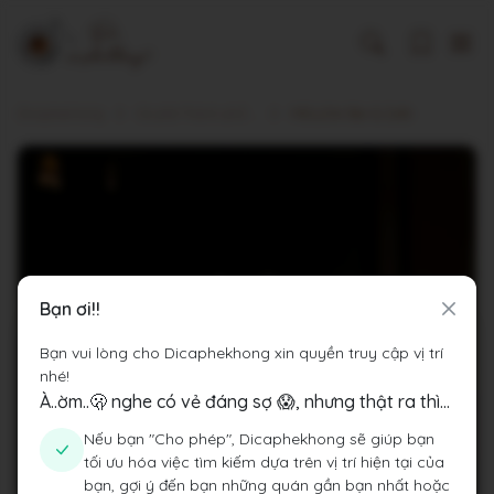
Dicaphekhong
Cà phê Thành phố Hồ Chí Minh
MELLOW Bar & Café
Bạn ơi!!
Bạn vui lòng cho Dicaphekhong xin quyền truy cập vị trí
nhé!
À..ờm..🫢 nghe có vẻ đáng sợ 😱, nhưng thật ra thì...
Nếu bạn "Cho phép", Dicaphekhong sẽ giúp bạn
tối ưu hóa việc tìm kiếm dựa trên vị trí hiện tại của
bạn, gợi ý đến bạn những quán gần bạn nhất hoặc