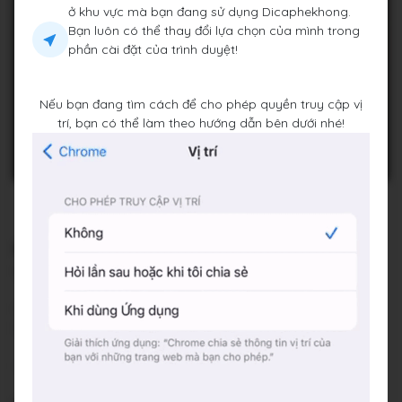
ở khu vực mà bạn đang sử dụng Dicaphekhong.
Bạn luôn có thể thay đổi lựa chọn của mình trong
phần cài đặt của trình duyệt!
Nếu bạn đang tìm cách để cho phép quyền truy cập vị
trí, bạn có thể làm theo hướng dẫn bên dưới nhé!
MELLOW Bar & Café
152/1 Nguyễn Trọng Tuyển, Phường 08, Quận Phú Nhuận,
Thành phố Hồ Chí Minh
Đang đóng cửa
•
19:00 - 01:00
Báo cáo về quán
Trung bình giá
180.000 đ