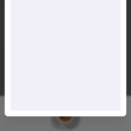
Không gian:
Quán núp hẻm ở Phú Nhuận với vẻ ngoài ưa nhìn:
Quán khá nhỏ thôi, có khoảng 5-6 chỗ ngồi bar, có vài
bàn đơn
Có khoảng 2 bàn ngồi phía ngoài, đặc biệt yên tĩnh
nhé
Quán có nhạc hay, mấy bé mèo dễ thương lắm!
Đồ uống:
Quán đa dạng đồ uống, các nền rượu, bạn hỏi nhân viên để
lựa được đồ uống theo sở thích nhé.
Gợi ý trải nghiệm:
Quán hợp đi date hoặc ghé uống một mình nghe nhạc nhé!
Viết lại trải nghiệm của bạn tại đây 👋