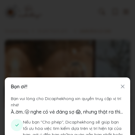
Dicaphekhong
Cà phê Thành phố Hà Nội
Letefe Bistro & Cafe
Bạn ơi!!
Bạn vui lòng cho Dicaphekhong xin quyền truy cập vị trí
nhé!
À..ờm..🫢 nghe có vẻ đáng sợ 😱, nhưng thật ra thì...
Nếu bạn "Cho phép", Dicaphekhong sẽ giúp bạn
tối ưu hóa việc tìm kiếm dựa trên vị trí hiện tại của
bạn, gợi ý đến bạn những quán gần bạn nhất hoặc