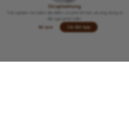
Viết lại trải nghiệm của bạn tại đây 👋
Dicaphekhong
Trải nghiệm tìm kiếm địa điểm cà phê tốt hơn với ứng dụng từ
đội ngũ phát triển.
Bỏ qua
Cài đặt App
Lưu
Chia sẻ
Đi thôi
Copyright © 2022 -
2026
Dicaphekhong
Đóng góp thông tin quán cà phê