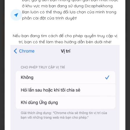
ở khu vực mà bạn đang sử dụng Dicaphekhong.
Bạn luôn có thể thay đổi lựa chọn của mình trong
phần cài đặt của trình duyệt!
Nếu bạn đang tìm cách để cho phép quyền truy cập vị
trí, bạn có thể làm theo hướng dẫn bên dưới nhé!
Letefe Bistro & Cafe
10 P. Tôn Thất Thiệp, , Quận Ba Đình, Thành phố Hà Nội
Đang mở cửa
•
08:00 - 23:00
Báo cáo về quán
Trung bình giá
35.000 đ
(Xem menu)
Chỗ đỗ xe
bên cạnh quán
Hashtags
#dicaphetonthatthiep
Không gian: