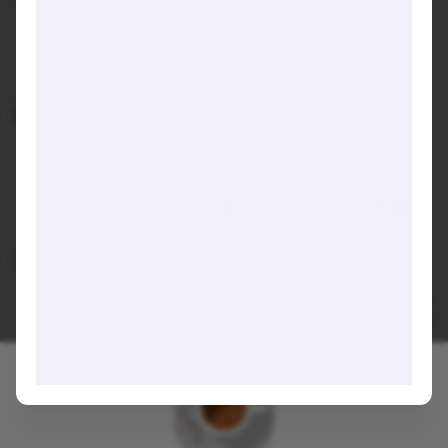
Quán có diện tích vừa đủ, không gian ngồi trong nhà
(tường nhám, decor đơn giản) và bên ngoài (kéo dài,
nhiều chỗ ngồi, view phố cực thích).
Đồ uống:
Menu quán phong phú, đầy đủ từ cafe, trà, nước ép
cho tới bia, đồ ăn,.... Chúng mình có gọi trà xanh nhài,
trà lipton chanh vàng (uống ổn), khoai tây chiên (hơi
cháy tẹo).
Gợi ý trải nghiệm:
Điểm nhấn của quán chắc hẳn là background mặt tiền.
Ô cửa xinh xắn, lên hình xinh lắm nè. Đã vậy ngồi ngoài
được “hít hà” hơi phố, thích ra phết.