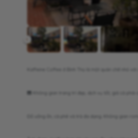
Kaffeine Coffee ở Bình Thọ là một quán chill nhỏ với 
🎹 Không gian trang trí đẹp, dịch vụ tốt, giá cả phải
Đồ uống ổn, cà phê và trà đa dạng. Không gian roman