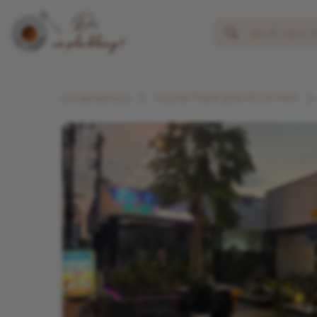
Dicaphekhong
Cà phê Thành phố Hồ Chí Minh