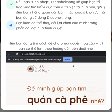
Nếu bạn "Cho phép", Dicaphekhong sẽ giúp bạn tối ưu
hóa việc tìm kiếm dựa trên vị trí hiện tại của bạn, gợi ý
đến bạn những quán gần bạn nhất hoặc ở khu vực mà
bạn đang sử dụng Dicaphekhong.
Bạn luôn có thể thay đổi lựa chọn của mình trong
phần cài đặt của trình duyệt!
Lưu
Chia sẻ
Đi 
Nếu bạn đang tìm cách để cho phép quyền truy cập vị trí,
bạn có thể làm theo hướng dẫn bên dưới nhé!
điểm đặc biệt: có piano để ai muốn chơi thì chơi!
 chăng.
tic, yên tĩnh — rất phù hợp cho hẹn hò hoặc ngồi chill một mình.