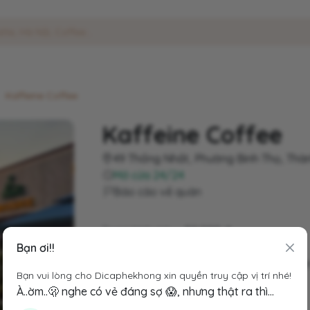
Kaffeine Coffee
Kaffeine Coffee
49 Thống Nhất, Phường Bình Thọ, Thàn
Mở cửa 24/24
Báo cáo về quán
Trung bình giá
50.000 đ
Hotline
+84 938 853 258
Bạn ơi!!
Hashtags
#dicaphebanbe
#cafe
Bạn vui lòng cho Dicaphekhong xin quyền truy cập vị trí nhé!
À..ờm..🫢 nghe có vẻ đáng sợ 😱, nhưng thật ra thì...