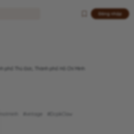
Đăng nhập
h phố Thủ Đức, Thành phố Hồ Chí Minh
motminh
#vintage
#DcpkClaw