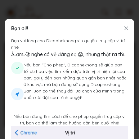
Bạn ơi!!
Dicaphekhong
Cà phê Tỉnh Phú Yên
Eighteen Coffee & Pub
Bạn vui lòng cho Dicaphekhong xin quyền truy cập vị trí
nhé!
À..ờm..🫢 nghe có vẻ đáng sợ 😱, nhưng thật ra thì...
Nếu bạn "Cho phép", Dicaphekhong sẽ giúp bạn
tối ưu hóa việc tìm kiếm dựa trên vị trí hiện tại của
bạn, gợi ý đến bạn những quán gần bạn nhất hoặc
ở khu vực mà bạn đang sử dụng Dicaphekhong.
Bạn luôn có thể thay đổi lựa chọn của mình trong
phần cài đặt của trình duyệt!
Nếu bạn đang tìm cách để cho phép quyền truy cập vị
trí, bạn có thể làm theo hướng dẫn bên dưới nhé!