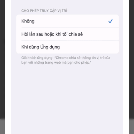
Eighteen Coffee & Pub
18, Nguyễn Thị Minh Khai, Tỉnh Phú Yên
Đang mở cửa
•
07:00 - 23:59
Báo cáo về quán
Trung bình giá
55.000 đ
(Xem menu)
Chỗ đỗ xe
Trước cửa quán - Miễn phí
Hotline
0325 806 457
Hashtags
#coffee
#beer
#cocktail
phục vụ coffee 7am-12am
phục vụ beer , cocktail 6pm - 12pm