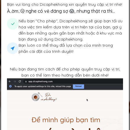
Bạn vui lòng cho Dicaphekhong xin quyền truy cập vị trí nhé!
À..ờm..🫢 nghe có vẻ đáng sợ 😱, nhưng thật ra thì...
Nếu bạn "Cho phép", Dicaphekhong sẽ giúp bạn tối ưu
hóa việc tìm kiếm dựa trên vị trí hiện tại của bạn, gợi ý
đến bạn những quán gần bạn nhất hoặc ở khu vực mà
bạn đang sử dụng Dicaphekhong.
Bạn luôn có thể thay đổi lựa chọn của mình trong
phần cài đặt của trình duyệt!
Nếu bạn đang tìm cách để cho phép quyền truy cập vị trí,
bạn có thể làm theo hướng dẫn bên dưới nhé!
Lưu
Chia sẻ
Đi 