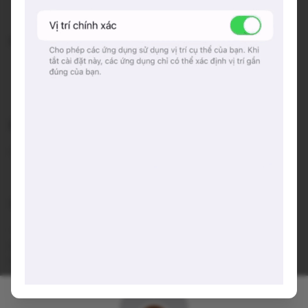
#dicaphetrieuvietvuong
Không gian:
Là một căn nhà mấy tầng to đẹp, rộng rãi, hiện đại,...
nhưng “vẫn là cà phê Thái đây”- với cái vibe Hà Nội
nhẹ nhàng, chậm rãi, “local” vô cùng!
Đồ uống:
các thức đồ cà phê truyền thống, nước ép, hoa quả mix ...
Gợi ý trải nghiệm:
- M
ì
nh thích Cà phê Thái, bởi cái vibe không lẫn đi đâu được
(chứ không phải vì tuổi đời của quán cafe “gạo cội”, vì bức
tường đặc trưng #hanoi, vì cà phê rang củi,... mà người ta
hay nói).