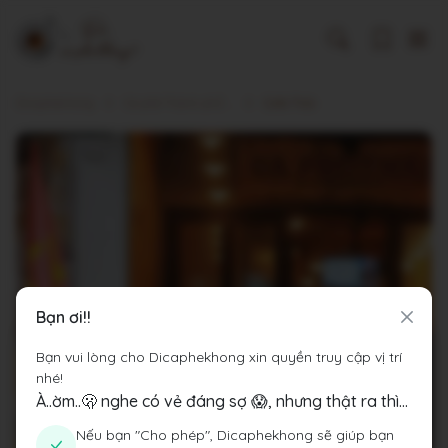
Dicaphekhong
Cà phê Thành phố Hà Nội
Cafe Thái
Bạn ơi!!
Bạn vui lòng cho Dicaphekhong xin quyền truy cập vị trí
nhé!
À..ờm..🫢 nghe có vẻ đáng sợ 😱, nhưng thật ra thì...
Nếu bạn "Cho phép", Dicaphekhong sẽ giúp bạn