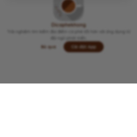
Viết lại trải nghiệm của bạn tại đây 👋
Dicaphekhong
Trải nghiệm tìm kiếm địa điểm cà phê tốt hơn với ứng dụng từ
đội ngũ phát triển.
Bỏ qua
Cài đặt App
Lưu
Chia sẻ
Đi thôi
Copyright © 2022 -
2026
Dicaphekhong
Đóng góp thông tin quán cà phê