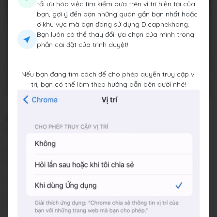
tối ưu hóa việc tìm kiếm dựa trên vị trí hiện tại của
bạn, gợi ý đến bạn những quán gần bạn nhất hoặc
ở khu vực mà bạn đang sử dụng Dicaphekhong.
Bạn luôn có thể thay đổi lựa chọn của mình trong
phần cài đặt của trình duyệt!
Nếu bạn đang tìm cách để cho phép quyền truy cập vị
trí, bạn có thể làm theo hướng dẫn bên dưới nhé!
Cafe Thái
27 Triệu Việt Vương, Phường Lê Đại Hành, Quận Hai Bà
Trưng, Thành phố Hà Nội
Đang mở cửa
•
06:00 - 22:30
Báo cáo về quán
Trung bình giá
25.000 đ
(Xem menu)
Chỗ đỗ xe
Trước cửa quán
Hashtags
#dicaphehanoi
#dicaphebanbe
#dicaphehoankiem