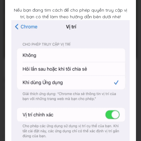
Nếu bạn đang tìm cách để cho phép quyền truy cập vị
trí, bạn có thể làm theo hướng dẫn bên dưới nhé!
Cafe Nhà Kê
Số 1 ngõ 85 Lê Văn Hiến, Phường Đức Thắng, Quận Bắc Từ
Liêm, Thành phố Hà Nội
Đang đóng cửa
•
09:00 - 23:00
Báo cáo về quán
Trung bình giá
35.000 đ
Chỗ đỗ xe
Trước cửa quán - Miễn phí
Hashtags
#vintage
#riengtu
#Chill