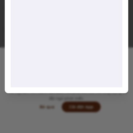
Quán đẹp riêng tư nhẹ nhàng yên tĩnh
Quán được đóng góp nên dicaphekhong chưa trải nghiệm.
Các bạn đi cho tụi mình xin ý kiến ở dưới comment nhé!
👇
Viết lại trải nghiệm của bạn tại đây 👋
Dicaphekhong
Trải nghiệm tìm kiếm địa điểm cà phê tốt hơn với ứng dụng từ
đội ngũ phát triển.
Bỏ qua
Cài đặt App