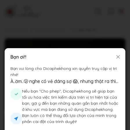
Dicaphekhong
Cà phê Thành phố Hà Nội
Cafe Nhà Kê
Bạn ơi!!
Bạn vui lòng cho Dicaphekhong xin quyền truy cập vị trí
nhé!
À..ờm..🫢 nghe có vẻ đáng sợ 😱, nhưng thật ra thì...
Nếu bạn "Cho phép", Dicaphekhong sẽ giúp bạn
tối ưu hóa việc tìm kiếm dựa trên vị trí hiện tại của
bạn, gợi ý đến bạn những quán gần bạn nhất hoặc
ở khu vực mà bạn đang sử dụng Dicaphekhong.
Bạn luôn có thể thay đổi lựa chọn của mình trong
phần cài đặt của trình duyệt!