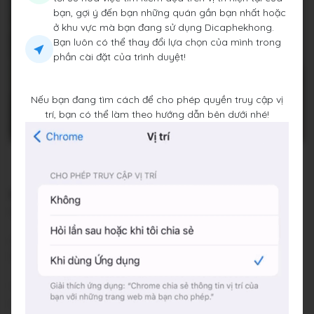
bạn, gợi ý đến bạn những quán gần bạn nhất hoặc
ở khu vực mà bạn đang sử dụng Dicaphekhong.
Bạn luôn có thể thay đổi lựa chọn của mình trong
phần cài đặt của trình duyệt!
Nếu bạn đang tìm cách để cho phép quyền truy cập vị
trí, bạn có thể làm theo hướng dẫn bên dưới nhé!
Cà Zone
36/32/6 Nguyễn Gia Trí, Phường 25, Quận Bình Thạnh,
Thành phố Hồ Chí Minh
Mở cửa 24/24
Báo cáo về quán
Trung bình giá
50.000 đ
Chỗ đỗ xe
Trước cửa quán - Miễn phí