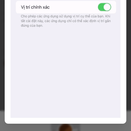
Hashtags
#tronghem
#yentinh
*Quán do các bạn follower đóng góp, nếu các bạn đã trải
nghiệm hãy comment cho chúng mình biết nhé
Viết lại trải nghiệm của bạn tại đây 👋
hoàng phát
10 tháng trước
h
Mình ghé tầm 22h cùng bạn bè nói chuyện thì th
ấy quán gần như kín bàn, không gian trò chuyện
thoải mái. Vẫn có nhiều bạn học ở đây nhưng mì
nh nghĩ không khí không phù hợp để học tập vì c
ũng khá ồn. Nước thì ngon nha
Joahnne
2 năm trước
J