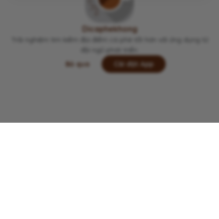
Quán đẹp, mở 24/7 nên nhiều bạn đến chạy dea
dline. Nước uống và đồ ăn oke. Đáng để đi
Dicaphekhong
Trải nghiệm tìm kiếm địa điểm cà phê tốt hơn với ứng dụng từ
đội ngũ phát triển.
Bỏ qua
Cài đặt App
Lưu
Chia sẻ
Đi thôi
Copyright © 2022 -
2026
Dicaphekhong
Đóng góp thông tin quán cà phê