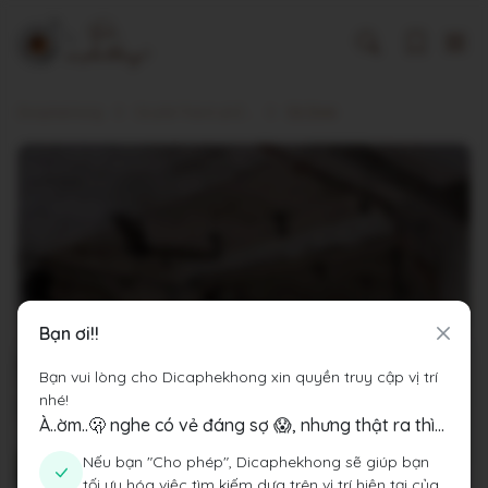
Dicaphekhong
Cà phê Thành phố Hồ Chí Minh
Cà Zone
Bạn ơi!!
Bạn vui lòng cho Dicaphekhong xin quyền truy cập vị trí
nhé!
À..ờm..🫢 nghe có vẻ đáng sợ 😱, nhưng thật ra thì...
Nếu bạn "Cho phép", Dicaphekhong sẽ giúp bạn
tối ưu hóa việc tìm kiếm dựa trên vị trí hiện tại của