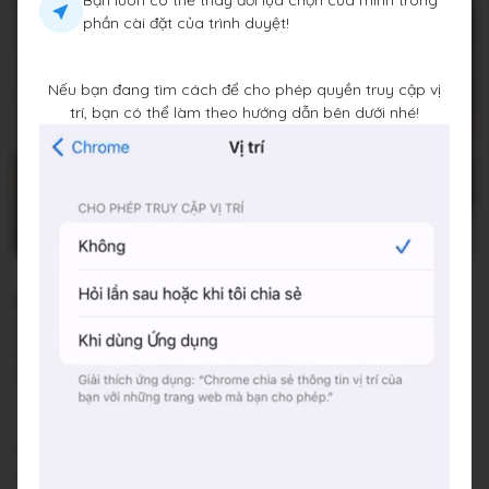
Bạn luôn có thể thay đổi lựa chọn của mình trong
phần cài đặt của trình duyệt!
Nếu bạn đang tìm cách để cho phép quyền truy cập vị
trí, bạn có thể làm theo hướng dẫn bên dưới nhé!
Cà Phê Du Kích by Đàmrista
Ngõ 25, Phố Tống Duy Tân, Hoàn Kiếm, Hà Nội
Đang đóng cửa
•
07:00 - 18:00
Báo cáo về quán
Trung bình giá
80.000 đ
(Xem menu)
Chỗ đỗ xe
gần quán
Hotline
0837 279 162