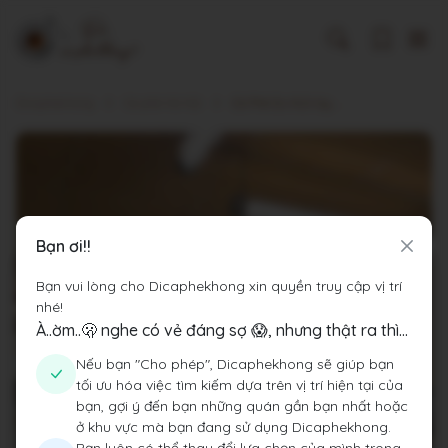
Dicaphekhong
Cà phê Hà Nội
Cà Phê Du Kích by Đàmrista
Bạn ơi!!
Bạn vui lòng cho Dicaphekhong xin quyền truy cập vị trí
nhé!
À..ờm..🫢 nghe có vẻ đáng sợ 😱, nhưng thật ra thì...
Nếu bạn "Cho phép", Dicaphekhong sẽ giúp bạn
tối ưu hóa việc tìm kiếm dựa trên vị trí hiện tại của
bạn, gợi ý đến bạn những quán gần bạn nhất hoặc
ở khu vực mà bạn đang sử dụng Dicaphekhong.