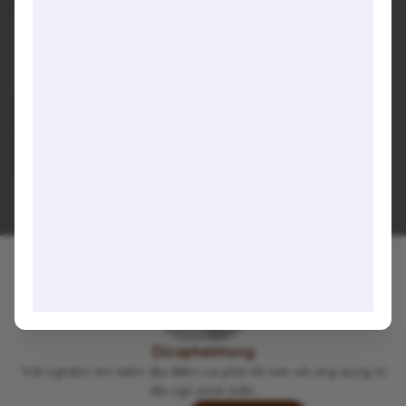
Hashtags
#Chill
#hiddencoffee
#caphethucong
#specialtycoffee
#ngoaitroi
Specialty Coffee Bean from Roastery around the world
Hidden coffee, lowkey, chill vibe
Art Gallery
Book, cat, yard, garden
Viết lại trải nghiệm của bạn tại đây 👋
Khánh Đàm
1 năm trước
K
Cà phê ngon
Dicaphekhong
Trải nghiệm tìm kiếm địa điểm cà phê tốt hơn với ứng dụng từ
đội ngũ phát triển.