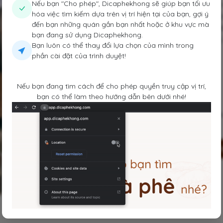
Nếu bạn "Cho phép", Dicaphekhong sẽ giúp bạn tối ưu
Không gian bên ngoài hướng ngõ và t
hóa việc tìm kiếm dựa trên vị trí hiện tại của bạn, gợi ý
khoảng 2-5 người, được phân thành từ
đến bạn những quán gần bạn nhất hoặc ở khu vực mà
Không gian bên trong là quầy pha chế
bạn đang sử dụng Dicaphekhong.
bè của chủ ngồi là chính). Có cả tầng 
Bạn luôn có thể thay đổi lựa chọn của mình trong
phần cài đặt của trình duyệt!
Đồ uống:
Đa dạng trà và cà phê, giá khá rẻ.
Nếu bạn đang tìm cách để cho phép quyền truy cập vị trí,
Gợi ý trải nghiệm:
bạn có thể làm theo hướng dẫn bên dưới nhé!
Cực hợp với nhóm bạn, nhóm sinh viên
Không hợp đi làm việc.
Lưu
Chia sẻ
Đi 