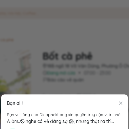
 cà phê
Bốt cà phê
18B ngõ 18 Võ Văn Dũng, Phường Ô C
Đang mở cửa
•
07:00 - 23:00
Báo cáo về quán
Trung bình giá
35.000 đ
Chỗ đỗ xe
Trước cửa quán
Bạn ơi!!
Hashtags
#dicaphedongda
#di
Bạn vui lòng cho Dicaphekhong xin quyền truy cập vị trí nhé!
Không gian:
À..ờm..🫢 nghe có vẻ đáng sợ 😱, nhưng thật ra thì...