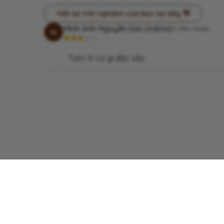
Viết lại trải nghiệm của bạn tại đây 👋
Minh Anh Nguyễn Đức (ndma)
1 năm trước
M
Tạm. K có gì đặc sắc