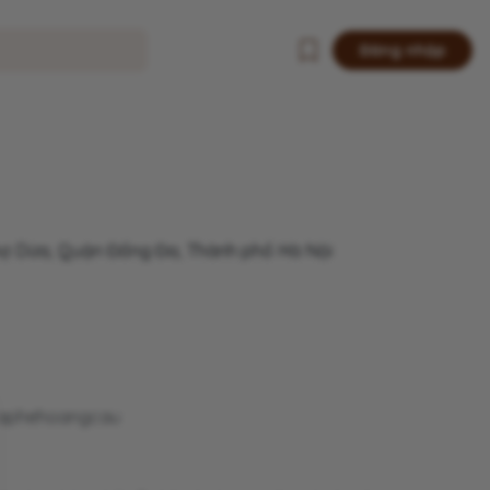
Đăng nhập
hợ Dừa, Quận Đống Đa, Thành phố Hà Nội
caphehoangcau