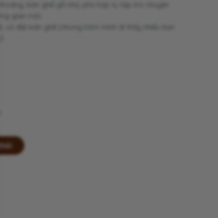
hoáng, bàn ghế gỗ nhỏ, phù hợp tụ tập trò chuyện
ng gian một.
, có đặt bàn ghế (nhưng hôm mình đi thấy nhiều bạn
2.
.
thôi