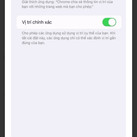
Quán thích hợp cafe bạn bè (nhóm bé hơn 4 người),
cafe học tập/ làm việc.
Quán bé nhưng được tận dụng rất khéo tạo thành
những góc ngồi hay ho khác nhau.
Không gian quán gồm gác xép (nhưng không bị bí
đâu vì trần đủ cao), tầng trệt (quầy bar, bàn to-nhỏ),
ngoài cửa (khoảng 3 bàn).
Đồ uống:
Quán đa dạng trà và cà phê.
Quán chịu khó sáng tạo nhiều đồ vào hè, vào đông,...
đáng thử phết
Gợi ý trải nghiệm:
Bạn có thể ghé quán sáng sớm để chill và đến đọc
sách nhé!