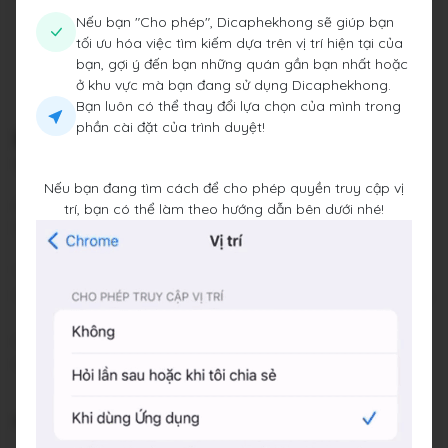
Nếu bạn "Cho phép", Dicaphekhong sẽ giúp bạn
tối ưu hóa việc tìm kiếm dựa trên vị trí hiện tại của
bạn, gợi ý đến bạn những quán gần bạn nhất hoặc
ở khu vực mà bạn đang sử dụng Dicaphekhong.
Bạn luôn có thể thay đổi lựa chọn của mình trong
phần cài đặt của trình duyệt!
Blackbird
5 Chân Cầm, Phường Hàng Trống, Quận Hoàn Kiếm, Thành
phố Hà Nội
Nếu bạn đang tìm cách để cho phép quyền truy cập vị
Đang mở cửa
•
07:00 - 21:30
trí, bạn có thể làm theo hướng dẫn bên dưới nhé!
Báo cáo về quán
Trung bình giá
50.000 đ
Chỗ đỗ xe
Cạnh quán, số nhà 7, quán có hỗ trợ 5k tiền
gửi xe
Hotline
0389513053
Hashtags
#phoco
#bacxiu
#trongngo
Không gian: