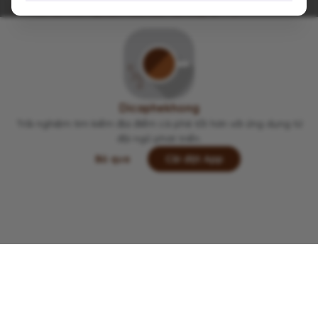
Viết lại trải nghiệm của bạn tại đây 👋
Thuan
1 năm trước
T
Ngồi ở cơ sở Lãn Ông thấy khá ok. Mỗi tội không
hỗ trợ phí gửi xe như ở cs Đặng Dung thì phải
Dicaphekhong
Trải nghiệm tìm kiếm địa điểm cà phê tốt hơn với ứng dụng từ
đội ngũ phát triển.
Bỏ qua
Cài đặt App
Lưu
Chia sẻ
Đi thôi