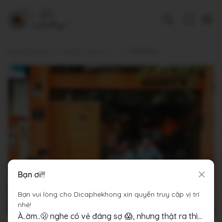
Dicaphekhong
Cà phê Thành phố Hà Nội
Blackbird
Bạn ơi!!
Bạn vui lòng cho Dicaphekhong xin quyền truy cập vị trí
nhé!
À..ờm..🫢 nghe có vẻ đáng sợ 😱, nhưng thật ra thì...