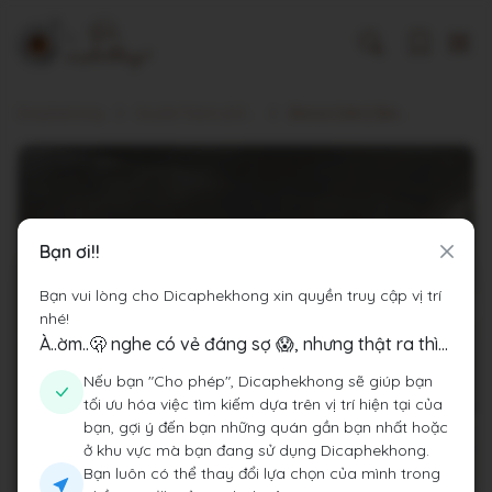
Dicaphekhong
Cà phê Thành phố Hà Nội
Bianca Cafe & Bakery
Bạn ơi!!
Bạn vui lòng cho Dicaphekhong xin quyền truy cập vị trí
nhé!
À..ờm..🫢 nghe có vẻ đáng sợ 😱, nhưng thật ra thì...
Nếu bạn "Cho phép", Dicaphekhong sẽ giúp bạn
tối ưu hóa việc tìm kiếm dựa trên vị trí hiện tại của
bạn, gợi ý đến bạn những quán gần bạn nhất hoặc
ở khu vực mà bạn đang sử dụng Dicaphekhong.
Bạn luôn có thể thay đổi lựa chọn của mình trong