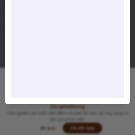
Bianca Cafe & Bakery
56 Yên Hoa, Phường Yên Phụ, Quận Tây Hồ, Thành phố Hà
Nội
Đang đóng cửa
•
08:00 - 23:00
Báo cáo về quán
Trung bình giá
45.000 đ
(Xem menu)
Chỗ đỗ xe
Trước cửa quán - Miễn phí
Hotline
0909882468
Hashtags
#hoanghon
#tochucsukien
#venho
#hotaycafe
#Hanoicafe
Viết lại trải nghiệm của bạn tại đây 👋
Dicaphekhong
Trải nghiệm tìm kiếm địa điểm cà phê tốt hơn với ứng dụng từ
đội ngũ phát triển.
Bỏ qua
Cài đặt App