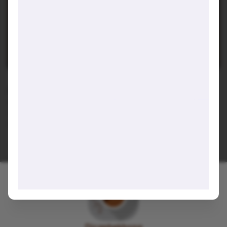
Asa Coffee
141, Đường số 19, Bình Tân, Hồ Chí Minh
Đang đóng cửa
•
08:00 - 22:00
Báo cáo về quán
Trung bình giá
50.000 đ
Chỗ đỗ xe
Trước cửa quán - Miễn phí
Hashtags
#yentinh
#caphemuoi
Viết lại trải nghiệm của bạn tại đây 👋