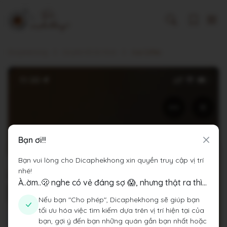
Dicaphekhong
Cà phê Hồ Chí Minh
Asa Coffee
Bạn ơi!!
Bạn vui lòng cho Dicaphekhong xin quyền truy cập vị trí
nhé!
À..ờm..🫢 nghe có vẻ đáng sợ 😱, nhưng thật ra thì...
Nếu bạn "Cho phép", Dicaphekhong sẽ giúp bạn
tối ưu hóa việc tìm kiếm dựa trên vị trí hiện tại của
bạn, gợi ý đến bạn những quán gần bạn nhất hoặc